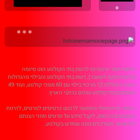
פיתוח אתר אינטרנט לרשת בתי הקולנוע הוט סינמה
(גלובוס מקס לשעבר), רשת בתי הקולנוע והבילוי מהגדולות
בארץ הכוללת 12 מרכזי בילוי עם 60 מסכי קולנוע, ועוד 49
מסכים בבתי קולנוע שונים ברחבי הארץ.
האתר הוירטואלי מאפשר לרכוש כרטיסים לסרטים, להינות
ממבצעים והנחות, לקבל מידע על סרטים וזמני הצגתם
ולהישאר מעודכנים ממה שחדש בקולנוע.